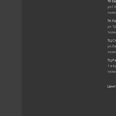
ТК Е
ул.Г.
теле
ТК П
ул. Т
теле
ТЦ С
ул.Л
теле
ТЦ Р
1-я К
теле
Цент