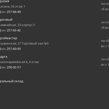
вразия
пн-пт
Хасана, 56 этаж 1
сб-вс
фон:
257-66-49
арковый
пн-пт
рамвайная, 33 корпус 3
сб-вс
фон:
257-63-42
троймастер
пн-сб
асьвинская, 37 Торговый зал №5
вс с 
фон:
257-60-93
адуга
пн-сб
расноармейская 6, 4 этаж
вс с 
фон:
200-92-57
ральный склад