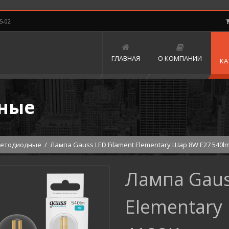
5-02
ГЛАВНАЯ
О КОМПАНИИ
КА
ные
ветодиодные
/
Лампа Gauss LED Filament Elementary Шар 8W E27 540l
Лампа Gaus
Elementary