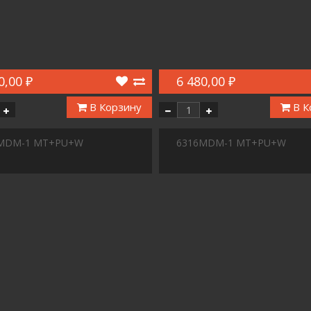
0,00 ₽
6 480,00 ₽
В Корзину
В К
MDM-1 MT+PU+W
6316MDM-1 MT+PU+W