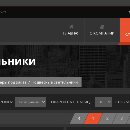
5-02
ГЛАВНАЯ
О КОМПАНИИ
КА
льники
еры под заказ
/
Подвесные светильники
РОВКА:
ТОВАРОВ НА СТРАНИЦЕ:
ОТОБРА
1
2
3