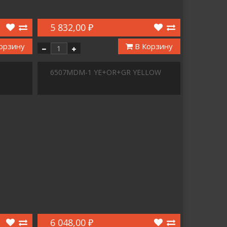
5 832,00 ₽
орзину
В Корзину
6507MDM-1 YE+OR+GR YELLOW
6 048,00 ₽