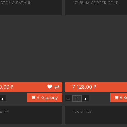
3STD/1A ЛАТУНЬ
17168-4A COPPER GOLD
0,00 ₽
7 128,00 ₽
В Корзину
В К
A BK
1751-C BK