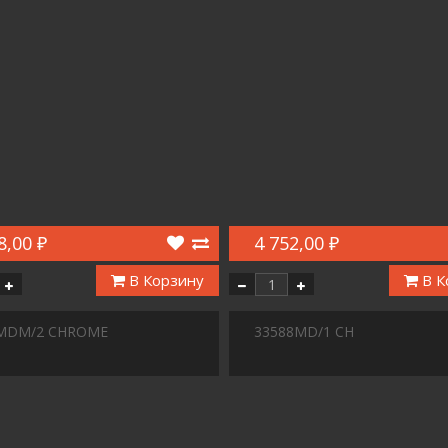
8,00 ₽
4 752,00 ₽
В Корзину
В К
MDM/2 CHROME
33588MD/1 CH