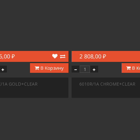
6,00 ₽
2 808,00 ₽
В Корзину
В К
E/1A GOLD+CLEAR
6010R/1A CHROME+CLEAR