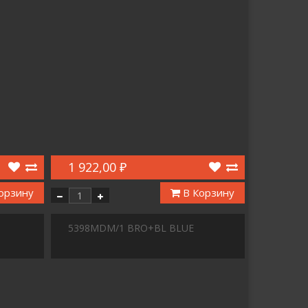
1 922,00 ₽
орзину
В Корзину
5398MDM/1 BRO+BL BLUE