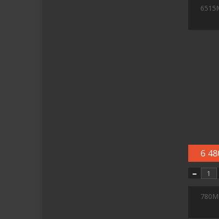
6515
6 48
780M