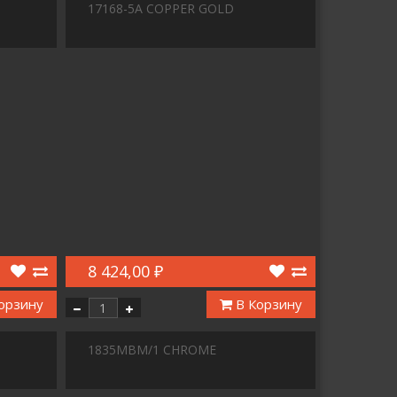
17168-5A COPPER GOLD
8 424,00 ₽
орзину
В Корзину
1835MBM/1 CHROME