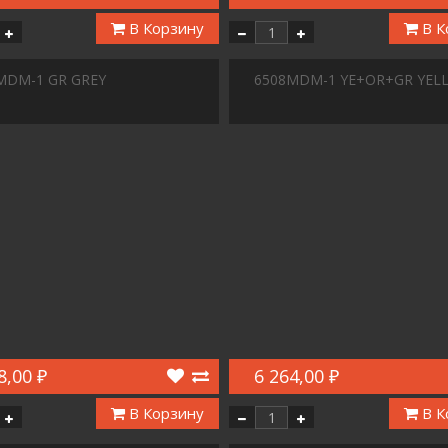
В Корзину
В К
MDM-1 GR GREY
6508MDM-1 YE+OR+GR YEL
8,00 ₽
6 264,00 ₽
В Корзину
В К