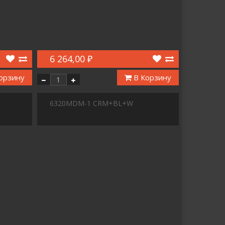
6 264,00 ₽
орзину
В Корзину
6320MDM-1 CRM+BL+W