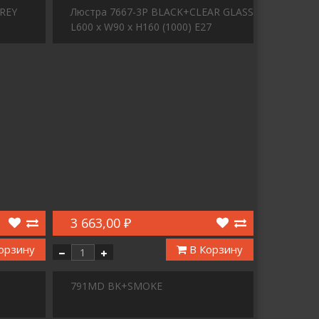
REY
Люстра 7667-3P BLACK+CLEAR GLASS
L600 x W90 x H160 (1000) E27
3 663,00 ₽
орзину
В Корзину
791MD BK+SMOKE