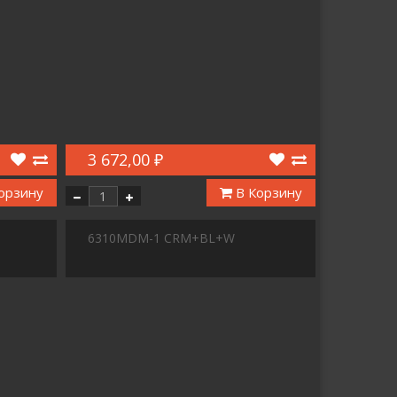
3 672,00 ₽
орзину
В Корзину
6310MDM-1 CRM+BL+W