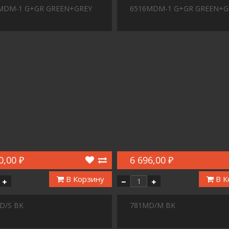
MDM-1 G+GR GREEN+GREY
6516MDM-1 G+GR GREEN+G
0,00 ₽
6 696,00 ₽
В Корзину
В К
D/S BK
781MD/M BK