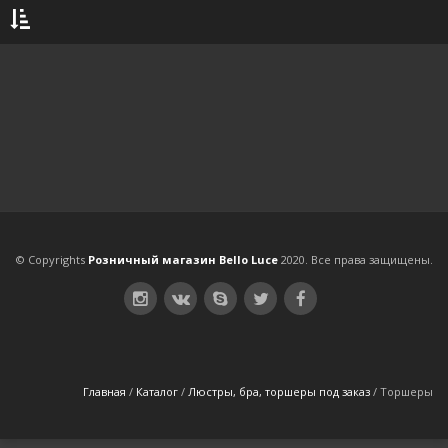
Садово-Парковые светильники
Споты
Светильники
Светильники LED управляемые
Technical light
Торшеры
© Copyrights
Розничный магазин Bello Luce
2020. Все права защищены.
Главная
/
Каталог
/
Люстры, бра, торшеры под заказ
/
Торшеры