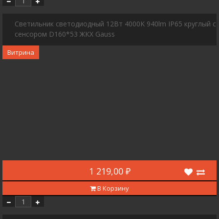
Cветильник светодиодный 12Вт 4000K 940lm IP65 круглый c
сенсором D160*53 ЖКХ Gauss
Витрина
1 219,00 ₽
В Корзину