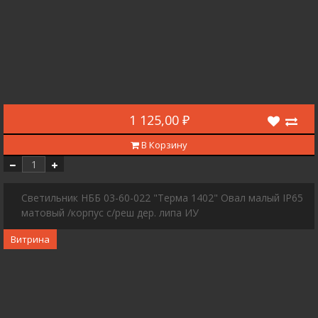
1 125,00 ₽
В Корзину
Светильник НББ 03-60-022 "Терма 1402" Овал малый IP65
матовый /корпус с/реш дер. липа ИУ
Витрина