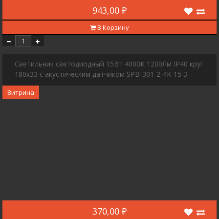
943,00 ₽
В Корзину
Cветильник светодиодный 15Вт 4000К 1200Лм IP40 круг
180х33 с акустическим датчиком SPB-301-2-4K-15 Э
Витрина
370,00 ₽