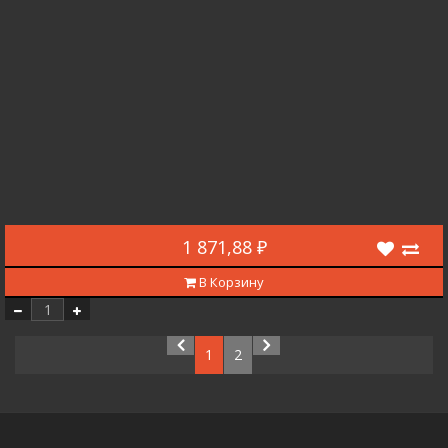
1 871,88 ₽
В Корзину
1
2