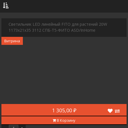
до
Садово-Парковые светильники
Применить
Споты
Светильник LED линейный FITO для растений 20W
Сбросить
1173x21x35 3112 СПБ-Т5-ФИТО ASD/InHome
Светильники
Витрина
Светильники LED управляемые
Technical light
Торшеры
1 305,00 ₽
В Корзину